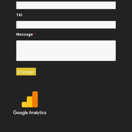
Tél.
Message
*