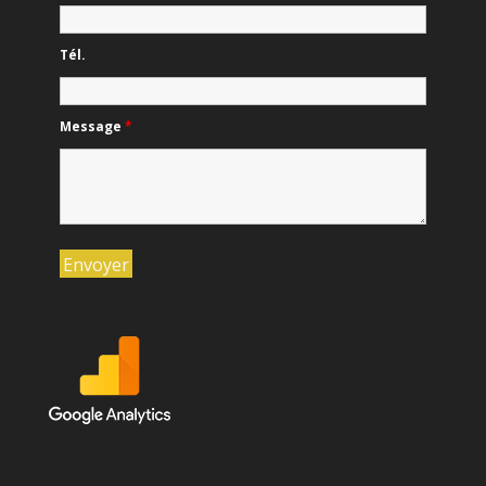
Tél.
Message
*